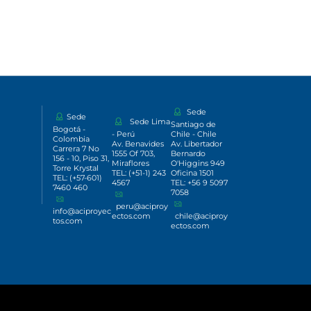
Sede
Sede
Sede Lima
Santiago de
Bogotá -
- Perú
Chile - Chile
Colombia
Av. Benavides
Av. Libertador
Carrera 7 No
1555 Of 703,
Bernardo
156 - 10, Piso 31,
Miraflores
O'Higgins 949
Torre Krystal
TEL: (+51-1) 243
Oficina 1501
TEL: (+57-601)
4567
TEL: +56 9 5097
7460 460
7058
peru@aciproy
info@aciproyec
ectos.com
chile@aciproy
tos.com
ectos.com