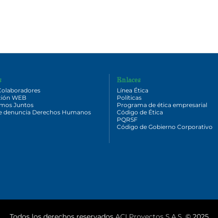
s
Enlaces
Colaboradores
Línea Ética
ción WEB
Políticas
emos Juntos
Programa de ética empresarial
de denuncia Derechos Humanos
Código de Ética
PQRSF
Código de Gobierno Corporativo
Todos los derechos reservados
ACI Proyectos S.A.S.
© 2025