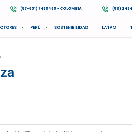
(57-601) 7460460 - COLOMBIA
(511) 243
ECTORES
PERÚ
SOSTENIBILIDAD
LATAM
a
iza