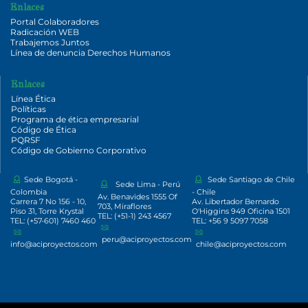
Enlaces
Portal Colaboradores
Radicación WEB
Trabajemos Juntos
Línea de denuncia Derechos Humanos
Enlaces
Línea Ética
Políticas
Programa de ética empresarial
Código de Ética
PQRSF
Código de Gobierno Corporativo
Sede Bogotá -
Sede Santiago de Chile
Sede Lima - Perú
Colombia
- Chile
Av. Benavides 1555 Of
Carrera 7 No 156 - 10,
Av. Libertador Bernardo
703, Miraflores
Piso 31, Torre Krystal
O'Higgins 949 Oficina 1501
TEL: (+51-1) 243 4567
TEL: (+57-601) 7460 460
TEL: +56 9 5097 7058
peru@aciproyectos.com
info@aciproyectos.com
chile@aciproyectos.com