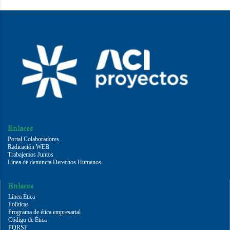
Enlaces
Portal Colaboradores
Radicación WEB
Trabajemos Juntos
Línea de denuncia Derechos Humanos
Enlaces
Línea Ética
Políticas
Programa de ética empresarial
Código de Ética
PQRSF