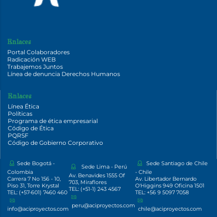
Enlaces
Portal Colaboradores
Radicación WEB
Trabajemos Juntos
Línea de denuncia Derechos Humanos
Enlaces
Línea Ética
Políticas
Programa de ética empresarial
Código de Ética
PQRSF
Código de Gobierno Corporativo
Sede Bogotá -
Sede Santiago de Chile
Sede Lima - Perú
Colombia
- Chile
Av. Benavides 1555 Of
Carrera 7 No 156 - 10,
Av. Libertador Bernardo
703, Miraflores
Piso 31, Torre Krystal
O'Higgins 949 Oficina 1501
TEL: (+51-1) 243 4567
TEL: (+57-601) 7460 460
TEL: +56 9 5097 7058
peru@aciproyectos.com
info@aciproyectos.com
chile@aciproyectos.com