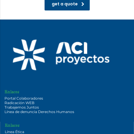
get a quote
Enlaces
Portal Colaboradores
Radicación WEB
Trabajemos Juntos
Línea de denuncia Derechos Humanos
Enlaces
Línea Ética